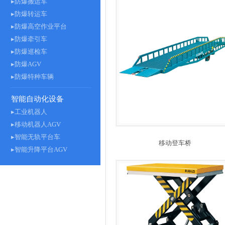
▸防爆搬运车
▸防爆转运车
▸防爆高空作业平台
▸防爆牵引车
▸防爆巡检车
▸防爆AGV
▸防爆特种车辆
智能自动化设备
▸工业机器人
▸移动机器人AGV
▸智能无轨平台车
移动登车桥
▸智能升降平台AGV