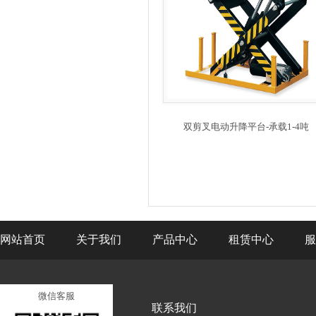
双剪叉电动升降平台-承载1-4吨
网站首页
关于我们
产品中心
租赁中心
服
微信客服
联系我们