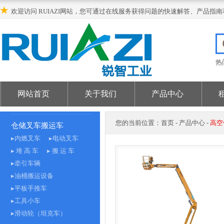
★
欢迎访问 RUIAZI网站，您可通过在线服务获得问题的快速解答、产品指
热
网站首页
关于我们
产品中心
您的当前位置：
首页
- 产品中心 -
高空
仓储叉车搬运车
▸内燃叉车
▸电动叉车
▸ 堆 高 车
▸ 搬 运 车
▸牵引车辆
▸油桶搬运设备
▸平板手推车
▸工具小车
▸滑动轮（坦克车）